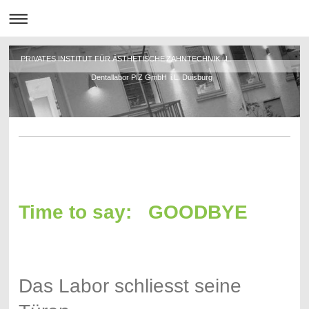
PRIVATES INSTITUT FÜR ÄSTHETISCHE ZAHNTECHNIK i.L.
Dentallabor PIZ GmbH i.L. Duisburg
Time to say: GOODBYE
Das Labor schliesst seine