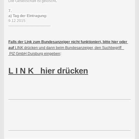
Die Gesellschaft ist gelöscht
.
7.
a) Tag der Eintragung:
9.12.2015
----------------------------------
Falls der Link zum Bundesanzeiger nicht funktioniert, bitte hier oder
auf
LINK drücken und dann beim Bundesanzeiger, den Suchbegriff
PIZ GmbH Duisburg eingeben
:
L I N K hier drücken